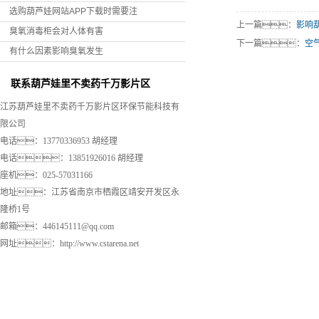
选购葫芦娃网站APP下载时需要注
上一篇：
影响
臭氧消毒柜会对人体有害
下一篇：
空
有什么因素影响臭氧发生
联系葫芦娃里不卖药千万影片区
江苏葫芦娃里不卖药千万影片区环保节能科技有
限公司
电话：13770336953 胡经理
电话：13851926016 胡经理
座机：025-57031166
地址：江苏省南京市栖霞区靖安开发区永
隆桥1号
邮箱：446145111@qq.com
网址：
http://www.cstarena.net